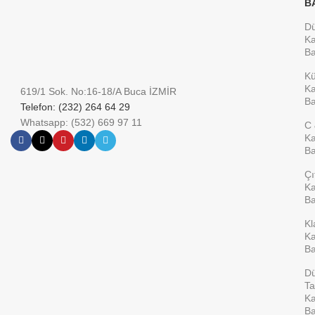
B
D
Ka
Ba
K
Ka
619/1 Sok. No:16-18/A Buca İZMİR
Ba
Telefon: (232) 264 64 29
Whatsapp: (532) 669 97 11
C 
Ka
Ba
Çı
Ka
Ba
Kl
Ka
Ba
D
Ta
Ka
Ba