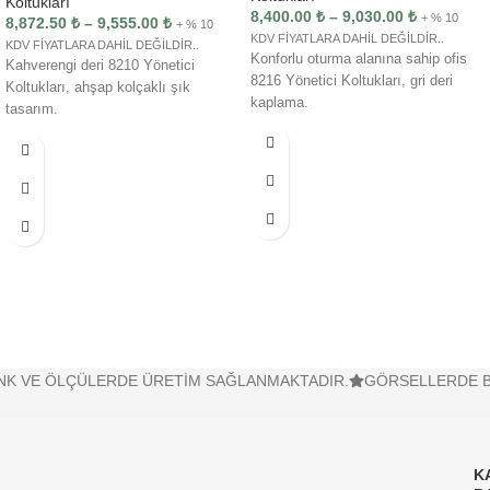
Koltukları
8,400.00
₺
–
9,030.00
₺
+ % 10
8,872.50
₺
–
9,555.00
₺
+ % 10
KDV FİYATLARA DAHİL DEĞİLDİR..
KDV FİYATLARA DAHİL DEĞİLDİR..
Konforlu oturma alanına sahip ofis
Kahverengi deri 8210 Yönetici
8216 Yönetici Koltukları, gri deri
Koltukları, ahşap kolçaklı şık
kaplama.
tasarım.
VE ÖLÇÜLERDE ÜRETİM SAĞLANMAKTADIR.
GÖRSELLERDE BULUN
K