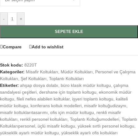
-
+
SEPETE EKLE
Compare
Add to wishlist
Stok kodu:
8220T
Kategoriler:
Misafir Koltukları
,
Müdür Koltukları
,
Personel ve Çalışma
Koltukları
,
Şef Koltukları
,
Toplantı Koltukları
Etiketler:
ahşap dosya dolabı
,
büro klasik müdür koltugu
,
çalışma
sandalyesi çeşitleri
,
dershane için toplantı koltugu
,
ekonomik müdür
koltugu
,
fileli nefes alabilen koltuklar
,
işyeri toplantı koltugu
,
kaliteli
müdür koltugu
,
konferans koltuk modelleri
,
misafir koltuğudizaynı
,
misafir koltuklarıtasarımı
,
ofis için müdür koltugu
,
renkli misafir
koltukları
,
renkli personel koltukları
,
Toplantı Koltuğumodelleri
,
Toplantı
Koltuklarıpersonel
,
üçlü misafir koltugu
,
yüksek sırtlı personel koltugu
,
yükseklik ayarlı müdür koltugu
,
yükseklik ayarlı ofis koltukları