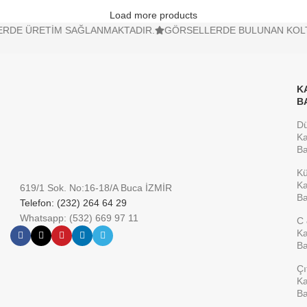
Load more products
E ÜRETİM SAĞLANMAKTADIR.
GÖRSELLERDE BULUNAN KOLTUK, D
K
B
D
Ka
Ba
K
Ka
619/1 Sok. No:16-18/A Buca İZMİR
Ba
Telefon: (232) 264 64 29
Whatsapp: (532) 669 97 11
C 
Ka
Ba
Çı
Ka
Ba