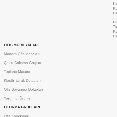
Kl
Ka
Ba
D
Ta
Ka
Ba
OFIS MOBILYALARI
Modern Ofis Masaları
Çoklu Çalışma Grupları
Toplantı Masası
Klasör Evrak Dolapları
Ofis Soyunma Dolapları
Yardımcı Ürünler
OTURMA GRUPLARI
Ofis Kanepeleri