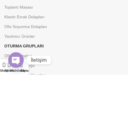
Toplantı Masası
Klasör Evrak Dolapları
Ofis Soyunma Dolapları
Yardımcı Ürünler
OTURMA GRUPLARI
Ofis Kanepeleri
İletişim
Bekleme Koltuğu
Open
Shop
Filters
Wishlist
Cart
My account
Klasik Oturma Grupları
chaty
Küçük Oturma Grupları
Ofis Kanepesi
Tv Koltuğu
OFIS KOLTUKLARI
Yönetici Koltukları