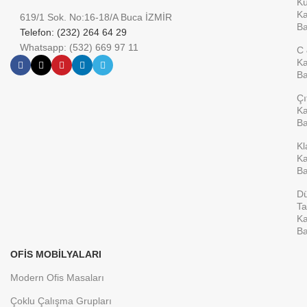
K
Ka
619/1 Sok. No:16-18/A Buca İZMİR
Ba
Telefon: (232) 264 64 29
Whatsapp: (532) 669 97 11
C 
Ka
Ba
Çı
Ka
Ba
Kl
Ka
Ba
D
Ta
Ka
Ba
OFIS MOBILYALARI
Modern Ofis Masaları
Çoklu Çalışma Grupları