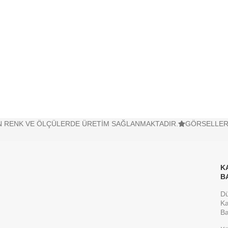
RENK VE ÖLÇÜLERDE ÜRETİM SAĞLANMAKTADIR.
GÖRSELLERDE 
K
B
D
Ka
Ba