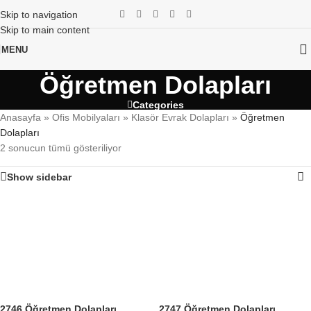
Skip to navigation
Skip to main content
MENU
Öğretmen Dolapları
Categories
Anasayfa
»
Ofis Mobilyaları
»
Klasör Evrak Dolapları
»
Öğretmen
Dolapları
2 sonucun tümü gösteriliyor
Show sidebar
2746 Öğretmen Dolapları
2747 Öğretmen Dolapları