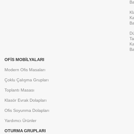
Ba
Modelimize Uygulanmaktadır.
bilgisine ulaşabilirsiniz.
Aşağıdaki SEÇENEKLER
Kl
kısmından ürün seçimi yaparak fiyat
Ka
bilgisine ulaşabilirsiniz.
Ba
D
Ta
Ka
Ba
OFIS MOBILYALARI
Modern Ofis Masaları
Çoklu Çalışma Grupları
Toplantı Masası
Klasör Evrak Dolapları
Ofis Soyunma Dolapları
Yardımcı Ürünler
OTURMA GRUPLARI