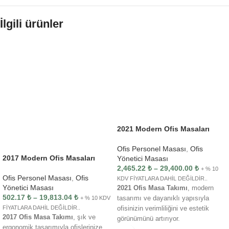
İlgili ürünler
2021 Modern Ofis Masaları
Ofis Personel Masası
,
Ofis
2017 Modern Ofis Masaları
Yönetici Masası
2,465.22
₺
–
29,400.00
₺
+ % 10
Ofis Personel Masası
,
Ofis
KDV FİYATLARA DAHİL DEĞİLDİR..
Yönetici Masası
2021 Ofis Masa Takımı
, modern
502.17
₺
–
19,813.04
₺
+ % 10 KDV
tasarımı ve dayanıklı yapısıyla
FİYATLARA DAHİL DEĞİLDİR..
ofisinizin verimliliğini ve estetik
2017 Ofis Masa Takımı
, şık ve
görünümünü artırıyor.
ergonomik tasarımıyla ofislerinize