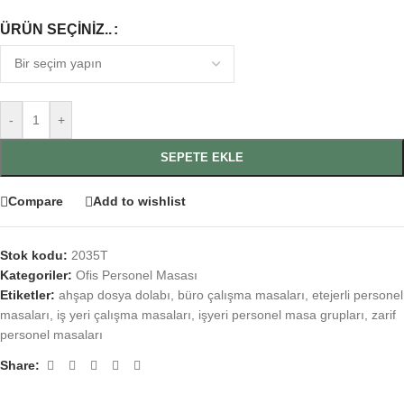
ÜRÜN SEÇINIZ..
-
+
SEPETE EKLE
Compare
Add to wishlist
Stok kodu:
2035T
Kategoriler:
Ofis Personel Masası
Etiketler:
ahşap dosya dolabı
,
büro çalışma masaları
,
etejerli personel
masaları
,
iş yeri çalışma masaları
,
işyeri personel masa grupları
,
zarif
personel masaları
Share: