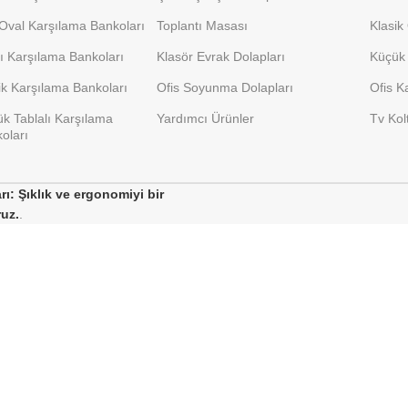
Oval Karşılama Bankoları
Toplantı Masası
Klasik
lı Karşılama Bankoları
Klasör Evrak Dolapları
Küçük 
ik Karşılama Bankoları
Ofis Soyunma Dolapları
Ofis K
k Tablalı Karşılama
Yardımcı Ürünler
Tv Kol
oları
ı: Şıklık ve ergonomiyi bir
ruz.
.