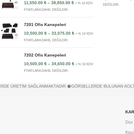
11,550.00
₺
–
38,850.00
₺
+ % 10 KDV
DEĞİLDİR..
FİYATLARA DAHİL DEĞİLDİR..
7201 Ofis Kanepeleri
10,500.00
₺
–
33,075.00
₺
+ % 10 KDV
FİYATLARA DAHİL DEĞİLDİR..
7202 Ofis Kanepeleri
10,500.00
₺
–
34,650.00
₺
+ % 10 KDV
FİYATLARA DAHİL DEĞİLDİR..
TİM SAĞLANMAKTADIR.
GÖRSELLERDE BULUNAN KOLTUK, DOLAP
KAR
Düz 
Küçü