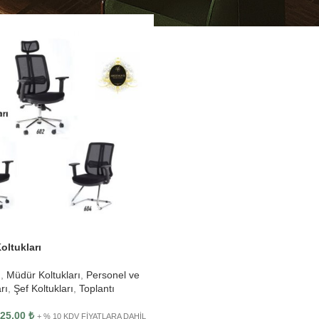
oltukları
ı
,
Müdür Koltukları
,
Personel ve
rı
,
Şef Koltukları
,
Toplantı
825.00
₺
+ % 10 KDV FİYATLARA DAHİL