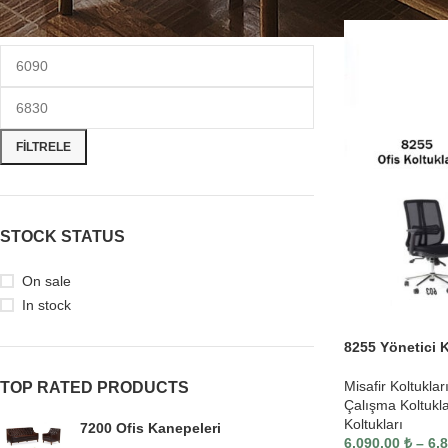
FILTRELE
STOCK STATUS
On sale
In stock
8255 Yönetici K
Misafir Koltuklar
TOP RATED PRODUCTS
Çalışma Koltukla
Koltukları
7200 Ofis Kanepeleri
6,090.00
₺
–
6,