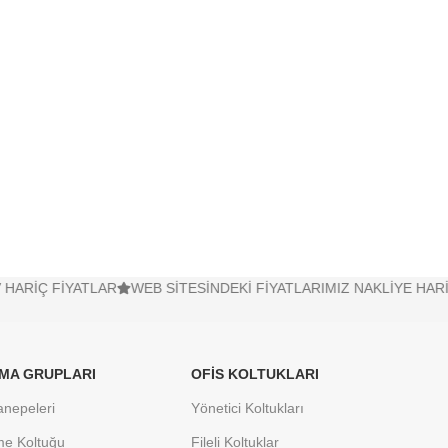
İYATLAR
WEB SİTESİNDEKİ FİYATLARIMIZ NAKLİYE HARİÇ FABRİK
MA GRUPLARI
OFIS KOLTUKLARI
anepeleri
Yönetici Koltukları
me Koltuğu
Fileli Koltuklar