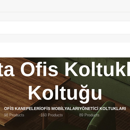
ta Ofis Koltuk
Koltuğu
OFIS KANEPELERI
OFIS MOBILYALARI
YÖNETICI KOLTUKLARI
98 Products
160 Products
89 Products
 Argeta Ofis Koltukları_Müdür Koltuğu