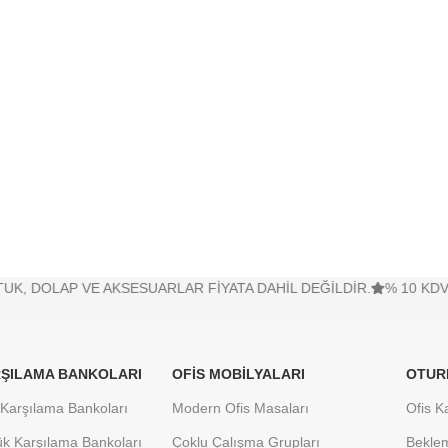
 VE AKSESUARLAR FİYATA DAHİL DEĞİLDİR.
% 10 KDV HARİÇ F
ŞILAMA BANKOLARI
OFIS MOBILYALARI
OTUR
Karşılama Bankoları
Modern Ofis Masaları
Ofis K
k Karşılama Bankoları
Çoklu Çalışma Grupları
Bekle