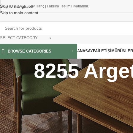
Skip to navigation
Ürünlerimiz %10 Kdv Hariç | Fabrika Teslim Fiyatlarıdır.
Skip to main content
SELECT CATEGORY
ANASAYFA
İLETIŞIM
ÜRÜNLER
BROWSE CATEGORIES
8255 Arge
FILTER BY PRICE
Anasayfa
»
8255