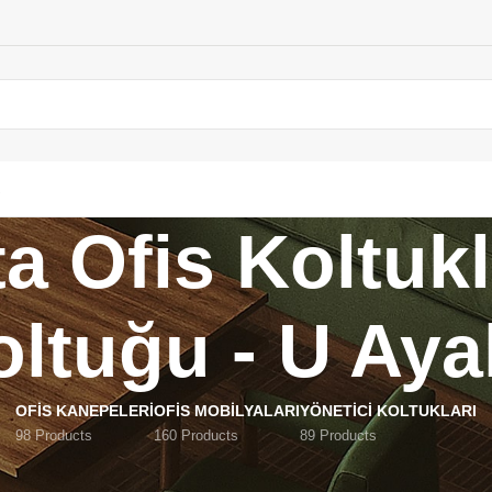
a Ofis Koltukl
ltuğu - U Aya
OFIS KANEPELERI
OFIS MOBILYALARI
YÖNETICI KOLTUKLARI
98 Products
160 Products
89 Products
 Argeta Ofis Koltukları_Misafir Koltuğu - U Ayaklı