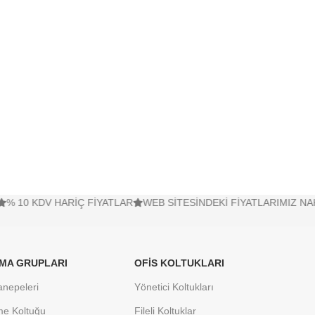
Kapaksız Klasör Evrak
plantı Masası
Dolapları
Öğretmen Dolapları
Yarım Kapaklı Klasör Evrak
Dolapları
V HARİÇ FİYATLAR
WEB SİTESİNDEKİ FİYATLARIMIZ NAKLİYE HAR
MA GRUPLARI
OFIS KOLTUKLARI
anepeleri
Yönetici Koltukları
me Koltuğu
Fileli Koltuklar