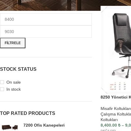
FILTRELE
STOCK STATUS
On sale
In stock
MO
8250 Yönetici K
Ofi
Misafir Koltuklar
Ofi
TOP RATED PRODUCTS
Çalışma Koltukla
Ofis
Koltukları
7200 Ofis Kanepeleri
8,400.00
₺
–
9,