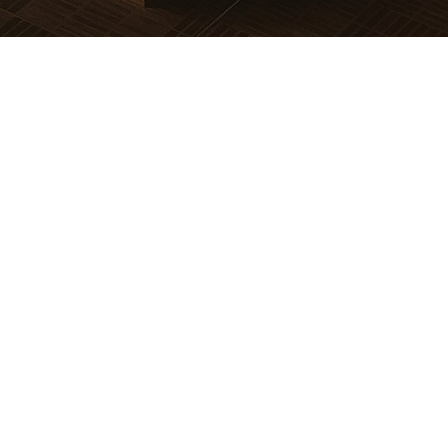
 MASASI
KLASÖR EVRAK DOLAPLARI
YARDIMCI ÜRÜN
Toplantı Masası
Camlı Klasör Evrak Dolapları
Bilgisayar Kasa Taş
tı Masası
Çekmeceli Klasör Evrak
Keson
Dolapları
tı Masası
Priz aparatları
Kapaklı Klasör Evrak Dolapları
Masası