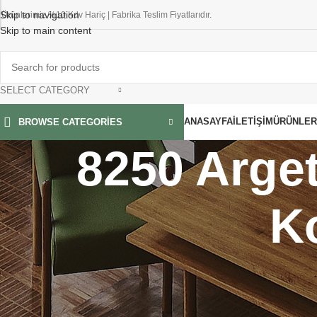
Skip to navigation
Ürünlerimiz %10 Kdv Hariç | Fabrika Teslim Fiyatlarıdır.
Skip to main content
SELECT CATEGORY
ANASAYFA
İLETIŞIM
ÜRÜNLER
BROWSE CATEGORIES
8250 Arget
2 LI ÇOKLU ÇALIŞMA
4 LÜ ÇOKLU ÇALIŞMA
GRUPLARI
GRUPLARI
Ko
FILTER BY PRICE
Anasayfa
»
8250