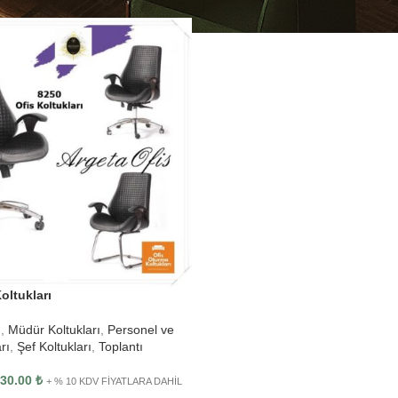
DERN OFIS MASALARI
ÇOKLU ÇALIŞMA GRUPLARI
TOPLANTI
oltukları
s Makam Masası
2 Li Çoklu Çalışma Grupları
Dikdörtgen 
ı
,
Müdür Koltukları
,
Personel ve
s Personel Masası
4 Lü Çoklu Çalışma Grupları
Kare Toplan
rı
,
Şef Koltukları
,
Toplantı
 Yönetici Masası
Oval Toplan
030.00
₺
+ % 10 KDV FİYATLARA DAHİL
U Toplantı 