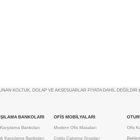
Yuvarlak To
UK, DOLAP VE AKSESUARLAR FİYATA DAHİL DEĞİLDİR.
% 10 KD
ŞILAMA BANKOLARI
OFIS MOBILYALARI
OTUR
Karşılama Bankoları
Modern Ofis Masaları
Ofis K
k Karşılama Bankoları
Çoklu Çalışma Grupları
Bekle