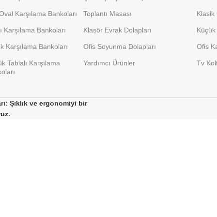
Oval Karşılama Bankoları
Toplantı Masası
Klasik
lı Karşılama Bankoları
Klasör Evrak Dolapları
Küçük 
ik Karşılama Bankoları
Ofis Soyunma Dolapları
Ofis K
k Tablalı Karşılama
Yardımcı Ürünler
Tv Kol
oları
ı: Şıklık ve ergonomiyi bir
ruz.
.