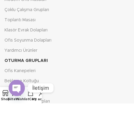
Çoklu Çalışma Grupları
Toplantı Masası
Klasör Evrak Dolapları
Ofis Soyunma Dolapları
Yardımcı Ürünler
OTURMA GRUPLARI
Ofis Kanepeleri
Bekleme Koltuğu
İletişim
Klasik Oturma Grupları
Open
Shop
Filters
Wishlist
Cart
My account
Küçük Oturma Grupları
chaty
Ofis Kanepesi
Tv Koltuğu
OFIS KOLTUKLARI