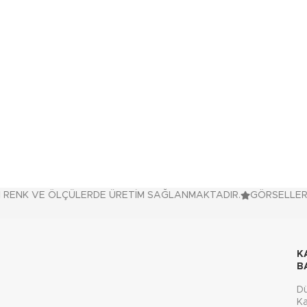
ENK VE ÖLÇÜLERDE ÜRETİM SAĞLANMAKTADIR.
GÖRSELLERDE 
K
B
D
Ka