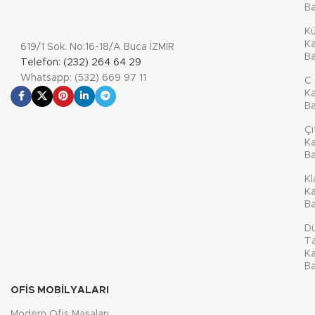
Ba
K
Ka
619/1 Sok. No:16-18/A Buca İZMİR
Ba
Telefon: (232) 264 64 29
Whatsapp: (532) 669 97 11
C 
Ka
Ba
Çı
Ka
Ba
Kl
Ka
Ba
D
Ta
Ka
Ba
OFIS MOBILYALARI
Modern Ofis Masaları