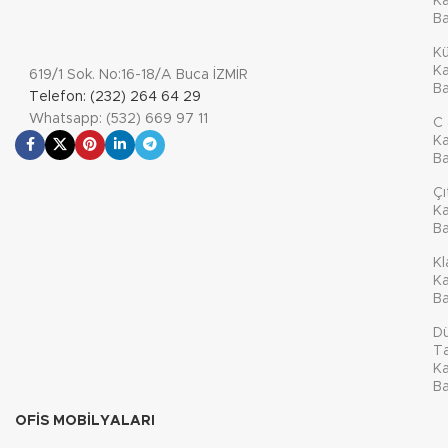
Ka
Ba
K
Ka
619/1 Sok. No:16-18/A Buca İZMİR
Ba
Telefon: (232) 264 64 29
Whatsapp: (532) 669 97 11
C 
Ka
Ba
Çı
Ka
Ba
Kl
Ka
Ba
D
Ta
Ka
Ba
OFIS MOBILYALARI