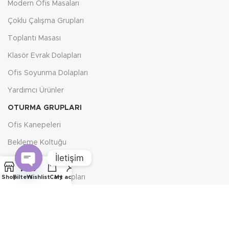
Modern Ofis Masaları
Çoklu Çalışma Grupları
Toplantı Masası
Klasör Evrak Dolapları
Ofis Soyunma Dolapları
Yardımcı Ürünler
OTURMA GRUPLARI
Ofis Kanepeleri
Bekleme Koltuğu
İletişim
Klasik Oturma Grupları
Open
Küçük Oturma Grupları
Shop
Filters
Wishlist
Cart
My account
chaty
Ofis Kanepesi
Tv Koltuğu