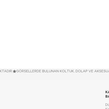
DIR.
GÖRSELLERDE BULUNAN KOLTUK, DOLAP VE AKSESUARLAR
K
B
D