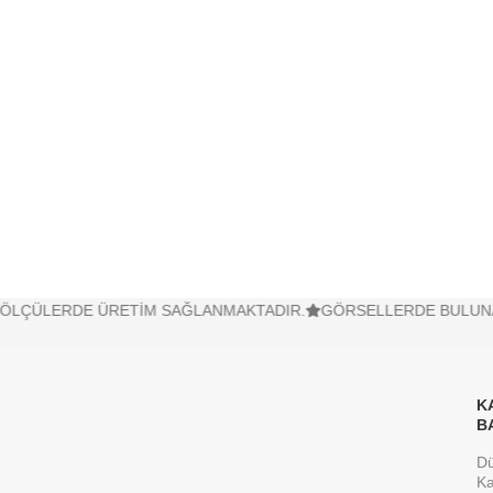
LÇÜLERDE ÜRETİM SAĞLANMAKTADIR.
GÖRSELLERDE BULUNAN KO
K
B
D
Ka