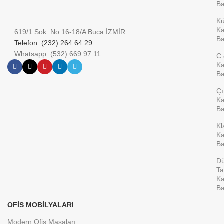
Ba
K
Ka
619/1 Sok. No:16-18/A Buca İZMİR
Ba
Telefon: (232) 264 64 29
Whatsapp: (532) 669 97 11
C 
Ka
Ba
Çı
Ka
Ba
Kl
Ka
Ba
D
Ta
Ka
Ba
OFIS MOBILYALARI
Modern Ofis Masaları