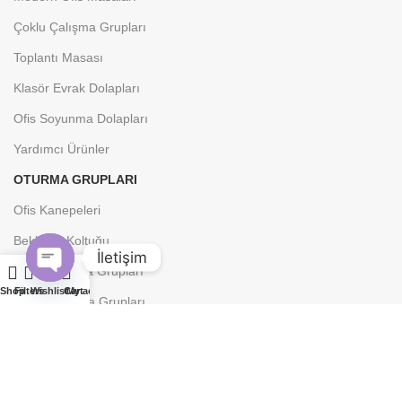
Çoklu Çalışma Grupları
Toplantı Masası
Klasör Evrak Dolapları
Ofis Soyunma Dolapları
Yardımcı Ürünler
OTURMA GRUPLARI
Ofis Kanepeleri
Bekleme Koltuğu
İletişim
Klasik Oturma Grupları
Open
Shop
Filters
Wishlist
Cart
My account
Küçük Oturma Grupları
chaty
Ofis Kanepesi
Tv Koltuğu
OFIS KOLTUKLARI