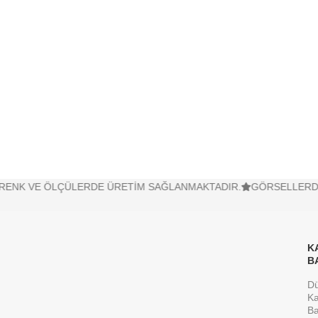
NK VE ÖLÇÜLERDE ÜRETİM SAĞLANMAKTADIR.
GÖRSELLERDE BU
K
B
D
Ka
Ba