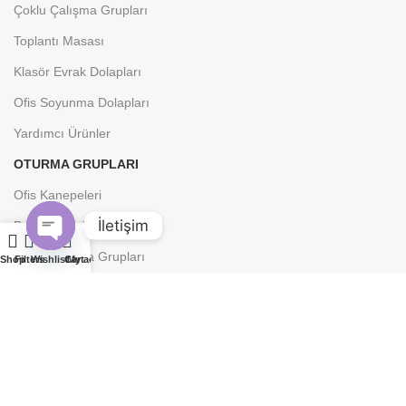
Çoklu Çalışma Grupları
Toplantı Masası
Klasör Evrak Dolapları
Ofis Soyunma Dolapları
Yardımcı Ürünler
OTURMA GRUPLARI
Ofis Kanepeleri
İletişim
Bekleme Koltuğu
Klasik Oturma Grupları
Open
Shop
Filters
Wishlist
Cart
My account
chaty
Küçük Oturma Grupları
Ofis Kanepesi
Tv Koltuğu
OFIS KOLTUKLARI