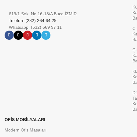
K
Ka
619/1 Sok. No:16-18/A Buca İZMİR
Ba
Telefon: (232) 264 64 29
Whatsapp: (532) 669 97 11
C 
Ka
Ba
Çı
Ka
Ba
Kl
Ka
Ba
D
Ta
Ka
Ba
OFIS MOBILYALARI
Modern Ofis Masaları