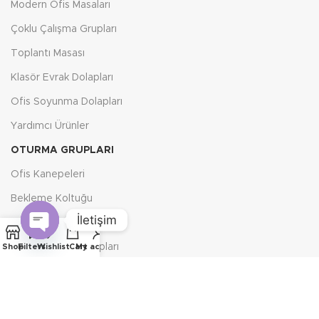
Modern Ofis Masaları
Çoklu Çalışma Grupları
Toplantı Masası
Klasör Evrak Dolapları
Ofis Soyunma Dolapları
Yardımcı Ürünler
OTURMA GRUPLARI
Ofis Kanepeleri
Bekleme Koltuğu
İletişim
Klasik Oturma Grupları
Open
Küçük Oturma Grupları
Shop
Filters
Wishlist
Cart
My account
chaty
Ofis Kanepesi
Tv Koltuğu