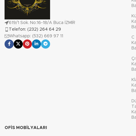
Ka
Ba
K
Ka
619/1 Sok. No:16-18/A Buca İZMİR
Ba
Telefon: (232) 264 64 29
Whatsapp: (532) 669 97 11
C 
Ka
Ba
Çı
Ka
Ba
Kl
Ka
Ba
D
Ta
Ka
Ba
OFIS MOBILYALARI